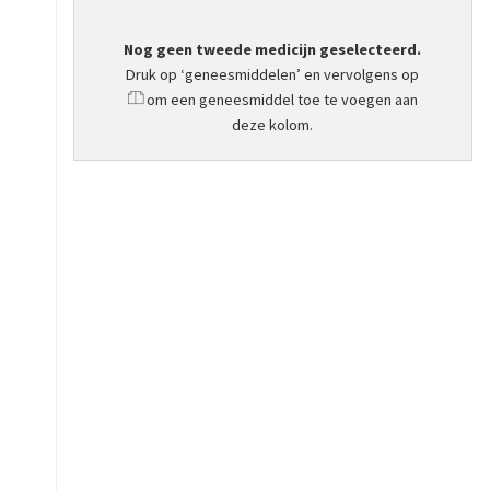
Nog geen tweede medicijn geselecteerd.
Druk op ‘geneesmiddelen’ en vervolgens op
om een geneesmiddel toe te voegen aan
deze kolom.