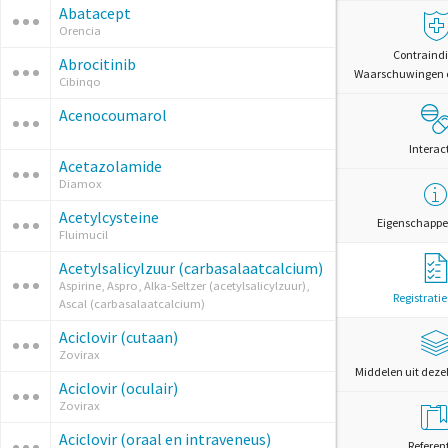
Abatacept
Orencia
Contraindi
Abrocitinib
Waarschuwingen 
Cibinqo
Acenocoumarol
Interac
Acetazolamide
Diamox
Acetylcysteine
Eigenschappe
Fluimucil
Acetylsalicylzuur (carbasalaatcalcium)
Aspirine, Aspro, Alka-Seltzer (acetylsalicylzuur),
Registrati
Ascal (carbasalaatcalcium)
Aciclovir (cutaan)
Zovirax
Middelen uit deze
Aciclovir (oculair)
Zovirax
Aciclovir (oraal en intraveneus)
Referen