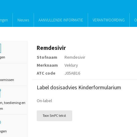
ingen
Nieuws
AANVULLENDE INFORMATIE
VERANTWOORDING
O
Remdesivir
Stofnaam
Remdesivir
gen
Merknaam
Veklury
ATC code
J05AB16
oornissen
Label dosisadvies Kinderformularium
On-label
en, toediening en
en
Toon SmPC tekst
ngen