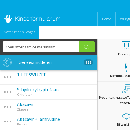
Home
Wijzig
Vacatures en Stages
Doserin
Geneesmiddelen
928
1. LEESWIJZER
Nierfunctiest
5-hydroxytryptofaan
Oxitriptan
Produkten, hulpstoff
tekort
Abacavir
Ziagen
Abacavir + lamivudine
Kivexa
Bijwerki