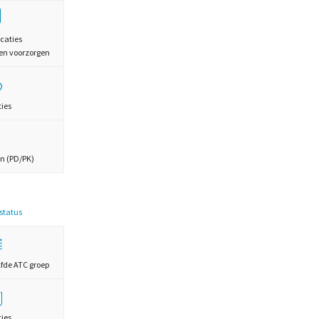
caties
en voorzorgen
ties
n (PD/PK)
estatus
lfde ATC groep
ties