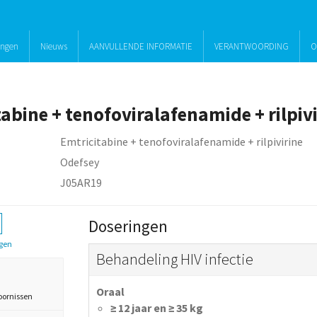
ingen
Nieuws
AANVULLENDE INFORMATIE
VERANTWOORDING
O
abine + tenofoviralafenamide + rilpiv
Emtricitabine + tenofoviralafenamide + rilpivirine
Odefsey
J05AR19
Doseringen
gen
Behandeling HIV infectie
Oraal
oornissen
≥ 12 jaar en ≥ 35 kg