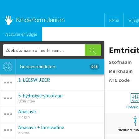
Home
Wijzig
Vacatures en Stages
Emtricit
Stofnaam
Geneesmiddelen
928
Merknaam
1. LEESWIJZER
ATC code
5-hydroxytryptofaan
Oxitriptan
Doserin
Abacavir
Ziagen
Abacavir + lamivudine
Nierfunctiest
Kivexa