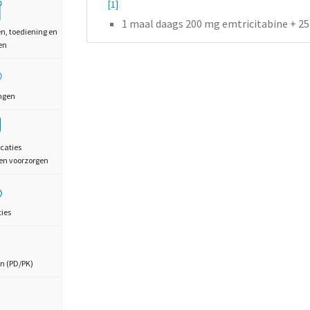
[1]
1 maal daags 200 mg emtricitabine + 25 
en, toediening en
en
ngen
caties
en voorzorgen
ties
n (PD/PK)