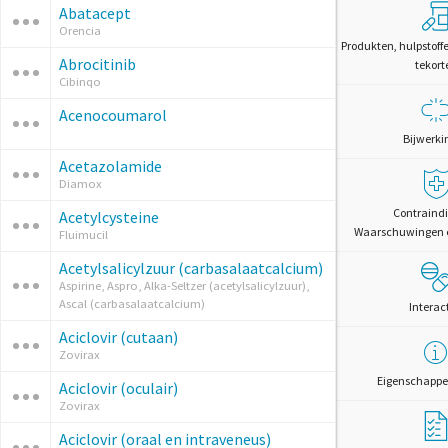
Abatacept
Orencia
Produkten, hulpstoff
Abrocitinib
tekort
Cibinqo
Acenocoumarol
Bijwerki
Acetazolamide
Diamox
Contraindi
Acetylcysteine
Waarschuwingen 
Fluimucil
Acetylsalicylzuur (carbasalaatcalcium)
Aspirine, Aspro, Alka-Seltzer (acetylsalicylzuur),
Ascal (carbasalaatcalcium)
Interac
Aciclovir (cutaan)
Zovirax
Eigenschappe
Aciclovir (oculair)
Zovirax
Aciclovir (oraal en intraveneus)