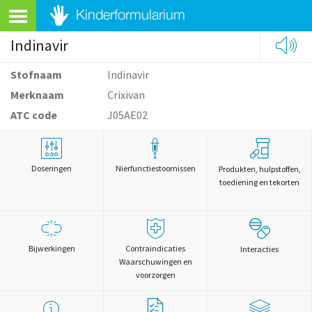
Indinavir
Stofnaam
Indinavir
Merknaam
Crixivan
ATC code
J05AE02
Doseringen
Nierfunctiestoornissen
Produkten, hulpstoffen,
toediening en tekorten
Bijwerkingen
Contraindicaties
Interacties
Waarschuwingen en
voorzorgen