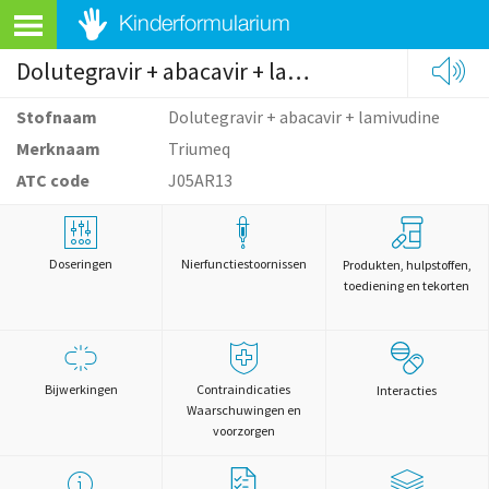
Dolutegravir + abacavir + lamivudine
Stofnaam
Dolutegravir + abacavir + lamivudine
Merknaam
Triumeq
ATC code
J05AR13
Doseringen
Nierfunctiestoornissen
Produkten, hulpstoffen,
toediening en tekorten
Bijwerkingen
Contraindicaties
Interacties
Waarschuwingen en
voorzorgen