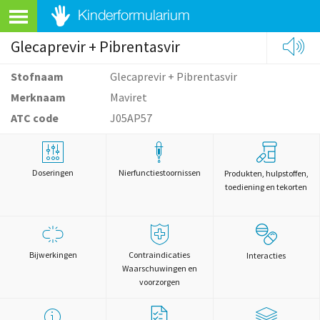
Glecaprevir + Pibrentasvir
Stofnaam
Glecaprevir + Pibrentasvir
Merknaam
Maviret
ATC code
J05AP57
Doseringen
Nierfunctiestoornissen
Produkten, hulpstoffen,
toediening en tekorten
Bijwerkingen
Contraindicaties
Interacties
Waarschuwingen en
voorzorgen