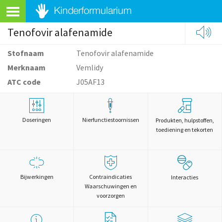
Tenofovir alafenamide
Stofnaam
Tenofovir alafenamide
Merknaam
Vemlidy
ATC code
J05AF13
Doseringen
Nierfunctiestoornissen
Produkten, hulpstoffen,
toediening en tekorten
Bijwerkingen
Contraindicaties
Interacties
Waarschuwingen en
voorzorgen