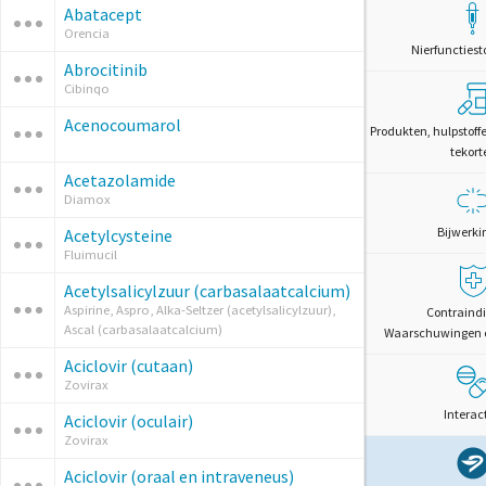
Abatacept
Orencia
Nierfunctiest
Abrocitinib
Cibinqo
Acenocoumarol
Produkten, hulpstoff
tekort
Acetazolamide
Diamox
Bijwerki
Acetylcysteine
Fluimucil
Acetylsalicylzuur (carbasalaatcalcium)
Aspirine, Aspro, Alka-Seltzer (acetylsalicylzuur),
Contraindi
Ascal (carbasalaatcalcium)
Waarschuwingen 
Aciclovir (cutaan)
Zovirax
Interac
Aciclovir (oculair)
Zovirax
Aciclovir (oraal en intraveneus)