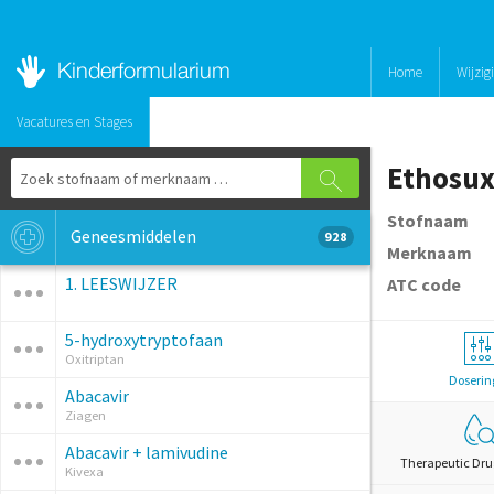
Home
Wijzig
Vacatures en Stages
Ethosux
Stofnaam
Geneesmiddelen
928
Merknaam
1. LEESWIJZER
ATC code
5-hydroxytryptofaan
Oxitriptan
Doserin
Abacavir
Ziagen
Abacavir + lamivudine
Therapeutic Dru
Kivexa