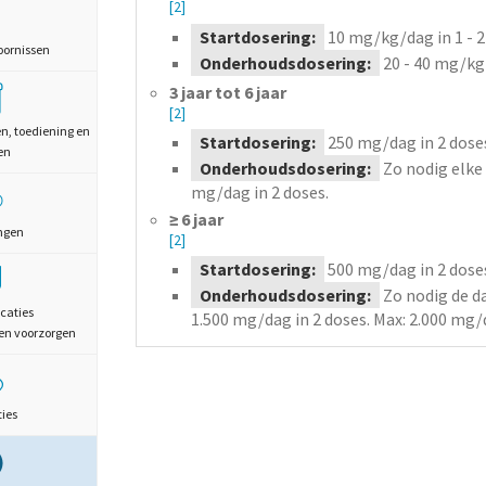
[2]
Startdosering:
10
mg/kg/dag
in 1 - 
oornissen
Onderhoudsdosering:
20 - 40
mg/kg
3 jaar tot 6 jaar
[2]
en, toediening en
Startdosering:
250
mg/dag
in 2 dose
en
Onderhoudsdosering:
Zo nodig elke
mg/dag
in 2 doses.
≥ 6 jaar
ngen
[2]
Startdosering:
500
mg/dag
in 2 dose
Onderhoudsdosering:
Zo nodig de d
caties
1.500
mg/dag
in 2 doses
. Max: 2.000 mg/
en voorzorgen
ties