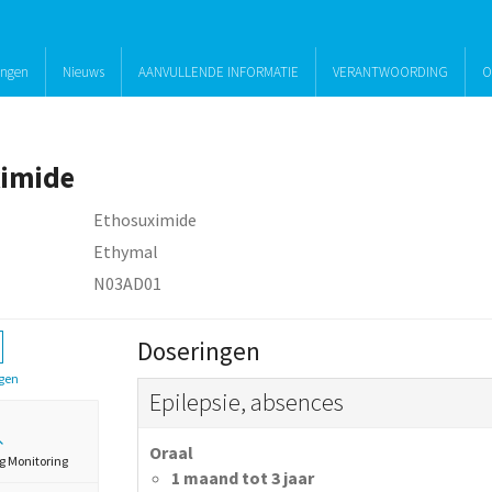
ingen
Nieuws
AANVULLENDE INFORMATIE
VERANTWOORDING
O
imide
Ethosuximide
Ethymal
N03AD01
Doseringen
gen
Epilepsie, absences
Oraal
g Monitoring
1 maand tot 3 jaar