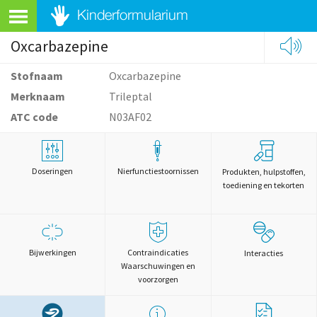
Oxcarbazepine
Stofnaam
Oxcarbazepine
Merknaam
Trileptal
ATC code
N03AF02
Doseringen
Nierfunctiestoornissen
Produkten, hulpstoffen,
toediening en tekorten
Bijwerkingen
Contraindicaties
Interacties
Waarschuwingen en
voorzorgen