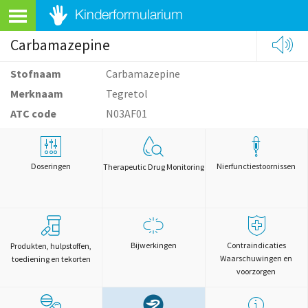
Carbamazepine
Stofnaam
Carbamazepine
Merknaam
Tegretol
ATC code
N03AF01
Doseringen
Nierfunctiestoornissen
Therapeutic Drug Monitoring
Bijwerkingen
Contraindicaties
Produkten, hulpstoffen,
Waarschuwingen en
toediening en tekorten
voorzorgen