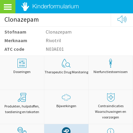
Clonazepam
Stofnaam
Clonazepam
Merknaam
Rivotril
ATC code
N03AE01
Doseringen
Nierfunctiestoornissen
Therapeutic Drug Monitoring
Bijwerkingen
Contraindicaties
Produkten, hulpstoffen,
Waarschuwingen en
toediening en tekorten
voorzorgen