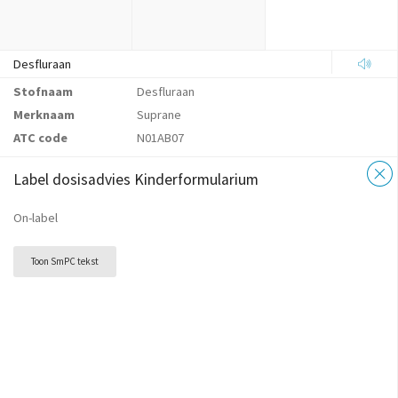
Desfluraan
Stofnaam
Desfluraan
Merknaam
Suprane
ATC code
N01AB07
Label dosisadvies Kinderformularium
On-label
Toon SmPC tekst