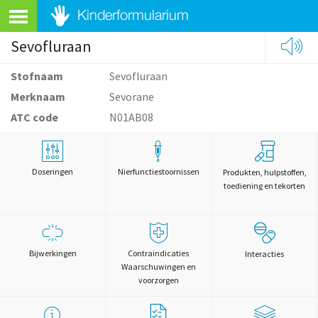
Sevofluraan
Stofnaam
Sevofluraan
Merknaam
Sevorane
ATC code
N01AB08
Doseringen
Nierfunctiestoornissen
Produkten, hulpstoffen,
toediening en tekorten
Bijwerkingen
Contraindicaties
Interacties
Waarschuwingen en
voorzorgen