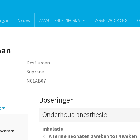
ingen
Nieuws
AANVULLENDE INFORMATIE
VERANTWOORDING
O
aan
Desfluraan
Suprane
N01AB07
Doseringen
gen
Onderhoud anesthesie
Inhalatie
oornissen
A terme neonaten 2 weken tot 4 weken