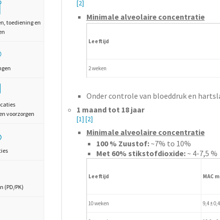
[2]
Minimale alveolaire concentratie
en, toediening en
en
Leeftijd
ngen
2 weken
Onder controle van bloeddruk en hartsl
caties
1 maand tot 18 jaar
en voorzorgen
[1]
[2]
Minimale alveolaire concentratie
100 % Zuustof:
~7% to 10%
ties
Met 60% stikstofdioxide:
~ 4-7,5 %
Leeftijd
MAC m
n (PD/PK)
10 weken
9,4 ± 0,4