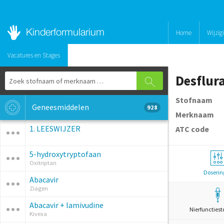
Home
Wijzig
Vacatures en Stages
Desflur
Stofnaam
Geneesmiddelen
928
Merknaam
1. LEESWIJZER
ATC code
5-hydroxytryptofaan
Oxitriptan
Doserin
Abacavir
Ziagen
Abacavir + lamivudine
Nierfunctiest
Kivexa