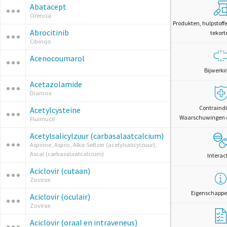
Abatacept
Orencia
Produkten, hulpstoff
Abrocitinib
tekort
Cibinqo
Acenocoumarol
Bijwerki
Acetazolamide
Diamox
Contraindi
Acetylcysteine
Waarschuwingen 
Fluimucil
Acetylsalicylzuur (carbasalaatcalcium)
Aspirine, Aspro, Alka-Seltzer (acetylsalicylzuur),
Ascal (carbasalaatcalcium)
Interac
Aciclovir (cutaan)
Zovirax
Eigenschappe
Aciclovir (oculair)
Zovirax
Aciclovir (oraal en intraveneus)