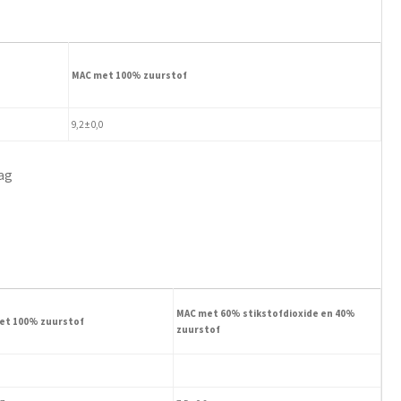
MAC met 100% zuurstof
9,2 ± 0,0
ag
MAC met 60% stikstofdioxide en 40%
et 100% zuurstof
zuurstof