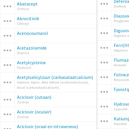
Defero
Abatacept
Desferal
Orencia
Diazoxi
Abrocitinib
Proglice
Cibinqo
Digoxin
Acenocoumarol
Digitalis 
Ferri(I
Acetazolamide
Velphoro
Diamox
Flumaz
Acetylcysteine
Anexate
Fluimucil
Folinez
Acetylsalicylzuur (carbasalaatcalcium)
Rescuvoli
Aspirine, Aspro, Alka-Seltzer (acetylsalicylzuur),
Ascal (carbasalaatcalcium)
Fysost
Aciclovir (cutaan)
Zovirax
Hydrox
Cyanokit
Aciclovir (oculair)
Zovirax
Kaliumj
Kajodan
Aciclovir (oraal en intraveneus)