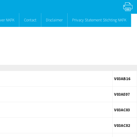
ver NKFK
Contact
Disclaimer
Privacy Statement Stichting NKFK
V03AB16
V03AE07
V03AC03
V03AC02