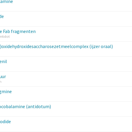
xamine
de
m
e Fab fragmenten
antidot
II)oxidehydroxidesaccharosezetmeelcomplex (ijzer oraal)
enil
uur
n
igmine
ocobalamine (antidotum)
odide