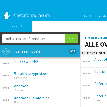
Home
Wijzig
Vacatures en Stages
DIVERSE MIDDELEN
ALLE O
Geneesmiddelen
928
ALLE OVERIGE T
Alcohol
1. LEESWIJZER
Calciu
5-hydroxytryptofaan
Oxitriptan
Deferas
Abacavir
Ziagen
Deferip
Abacavir + lamivudine
Ferriprox
Kivexa