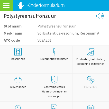
Polystyreensulfonzuur
Stofnaam
Polystyreensulfonzuur
Merknaam
Sorbisterit Ca-resonium, Resonium A
ATC code
V03AE01
Doseringen
Nierfunctiestoornissen
Produkten, hulpstoffen,
toediening en tekorten
Bijwerkingen
Contraindicaties
Interacties
Waarschuwingen en
voorzorgen