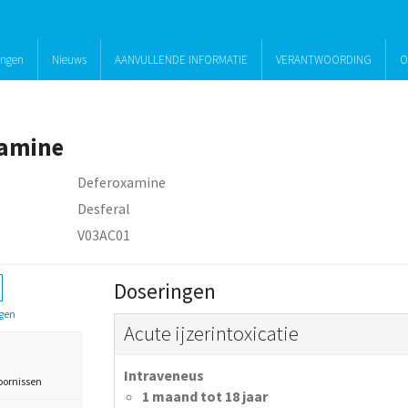
ingen
Nieuws
AANVULLENDE INFORMATIE
VERANTWOORDING
O
xamine
Deferoxamine
Desferal
V03AC01
Doseringen
gen
Acute ijzerintoxicatie
Intraveneus
oornissen
1 maand tot 18 jaar