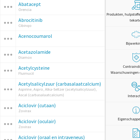
Abatacept
Orencia
Produkten, hulpstoff
Abrocitinib
tekort
Cibinqo
Acenocoumarol
Bijwerki
Acetazolamide
Diamox
Contraindi
Acetylcysteine
Waarschuwingen 
Fluimucil
Acetylsalicylzuur (carbasalaatcalcium)
Aspirine, Aspro, Alka-Seltzer (acetylsalicylzuur),
Ascal (carbasalaatcalcium)
Interac
Aciclovir (cutaan)
Zovirax
Eigenschappe
Aciclovir (oculair)
Zovirax
Aciclovir (oraal en intraveneus)