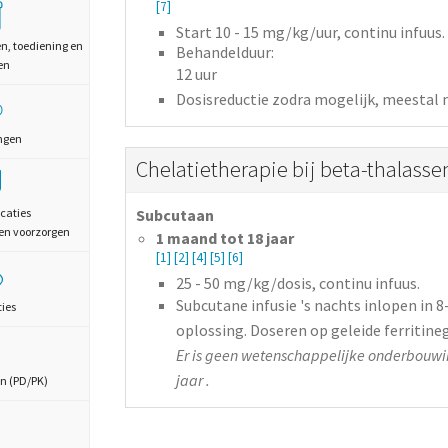
[7]
Start 10 - 15
mg/kg/uur,
continu infuus
en, toediening en
Behandelduur:
en
12 uur
Dosisreductie zodra mogelijk, meestal n
ngen
Chelatietherapie bij beta-thalass
caties
Subcutaan
en voorzorgen
1 maand tot 18 jaar
[1]
[2]
[4]
[5]
[6]
25 - 50
mg/kg/dosis,
continu infuus.
Subcutane infusie 's nachts inlopen in 8
ties
oplossing. Doseren op geleide ferritine
Er is geen wetenschappelijke onderbouwin
jaar .
n (PD/PK)