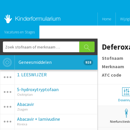
Home
Wijzig
Vacatures en Stages
Defero
Stofnaam
Geneesmiddelen
928
Merknaam
1. LEESWIJZER
ATC code
5-hydroxytryptofaan
Oxitriptan
Doserin
Abacavir
Ziagen
Abacavir + lamivudine
Nierfunctiest
Kivexa