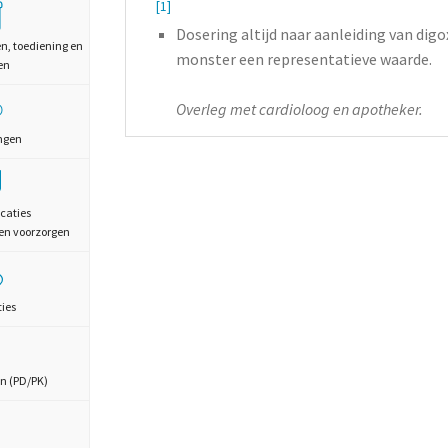
[1]
Dosering altijd naar aanleiding van digo
en, toediening en
monster een representatieve waarde.
en
Overleg met cardioloog en apotheker.
ngen
caties
en voorzorgen
ties
n (PD/PK)