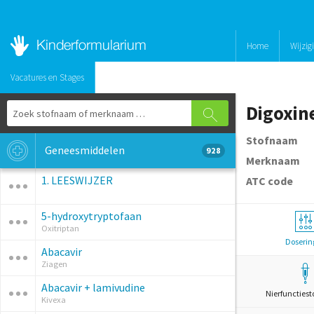
Home
Wijzig
Vacatures en Stages
Digoxin
Stofnaam
Geneesmiddelen
928
Merknaam
1. LEESWIJZER
ATC code
5-hydroxytryptofaan
Oxitriptan
Doserin
Abacavir
Ziagen
Abacavir + lamivudine
Nierfunctiest
Kivexa