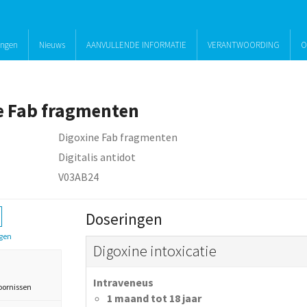
ingen
Nieuws
AANVULLENDE INFORMATIE
VERANTWOORDING
O
e Fab fragmenten
Digoxine Fab fragmenten
Digitalis antidot
V03AB24
Doseringen
gen
Digoxine intoxicatie
Intraveneus
oornissen
1 maand tot 18 jaar