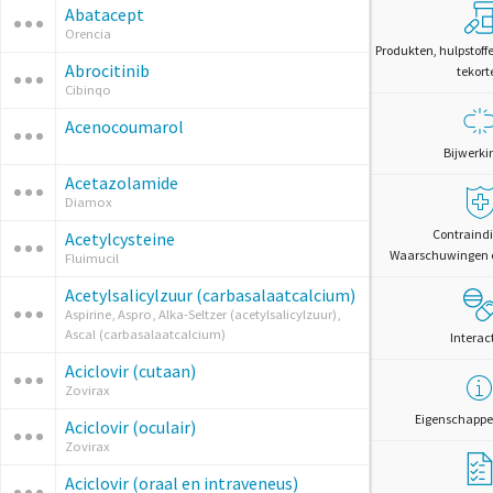
Abatacept
Orencia
Produkten, hulpstoff
Abrocitinib
tekort
Cibinqo
Acenocoumarol
Bijwerki
Acetazolamide
Diamox
Contraindi
Acetylcysteine
Waarschuwingen 
Fluimucil
Acetylsalicylzuur (carbasalaatcalcium)
Aspirine, Aspro, Alka-Seltzer (acetylsalicylzuur),
Ascal (carbasalaatcalcium)
Interac
Aciclovir (cutaan)
Zovirax
Eigenschappe
Aciclovir (oculair)
Zovirax
Aciclovir (oraal en intraveneus)