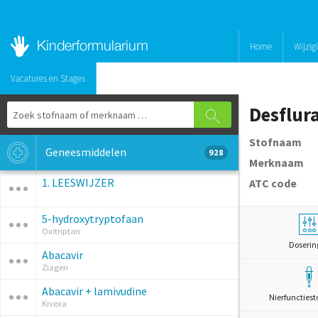
Home
Wijzig
Vacatures en Stages
Desflur
Stofnaam
Geneesmiddelen
928
Merknaam
1. LEESWIJZER
ATC code
5-hydroxytryptofaan
Oxitriptan
Doserin
Abacavir
Ziagen
Abacavir + lamivudine
Nierfunctiest
Kivexa