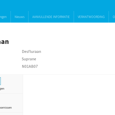
ingen
Nieuws
AANVULLENDE INFORMATIE
VERANTWOORDING
O
aan
Desfluraan
Suprane
N01AB07
gen
oornissen