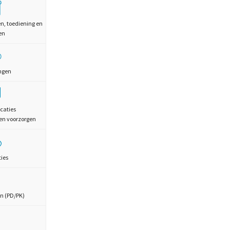
en, toediening en
en
ngen
caties
en voorzorgen
ties
n (PD/PK)