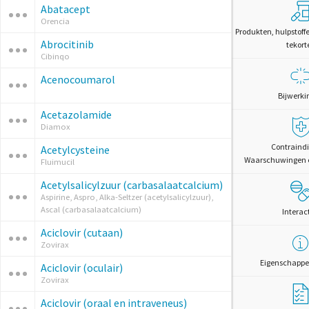
Abatacept
Orencia
Produkten, hulpstoff
Abrocitinib
tekort
Cibinqo
Acenocoumarol
Bijwerki
Acetazolamide
Diamox
Contraindi
Acetylcysteine
Waarschuwingen 
Fluimucil
Acetylsalicylzuur (carbasalaatcalcium)
Aspirine, Aspro, Alka-Seltzer (acetylsalicylzuur),
Ascal (carbasalaatcalcium)
Interac
Aciclovir (cutaan)
Zovirax
Eigenschappe
Aciclovir (oculair)
Zovirax
Aciclovir (oraal en intraveneus)