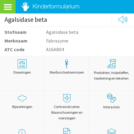
Agalsidase beta
Stofnaam
Agalsidase beta
Merknaam
Fabrazyme
ATC code
A16AB04
Doseringen
Nierfunctiestoornissen
Produkten, hulpstoffen,
toediening en tekorten
Bijwerkingen
Contraindicaties
Interacties
Waarschuwingen en
voorzorgen