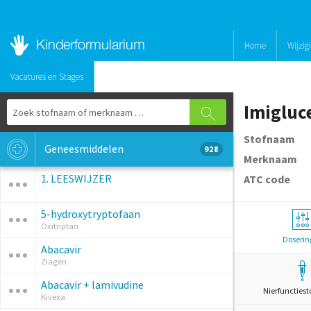
Home
Wijzig
Vacatures en Stages
Imigluc
Stofnaam
Geneesmiddelen
928
Merknaam
1. LEESWIJZER
ATC code
5-hydroxytryptofaan
Oxitriptan
Doserin
Abacavir
Ziagen
Abacavir + lamivudine
Nierfunctiest
Kivexa