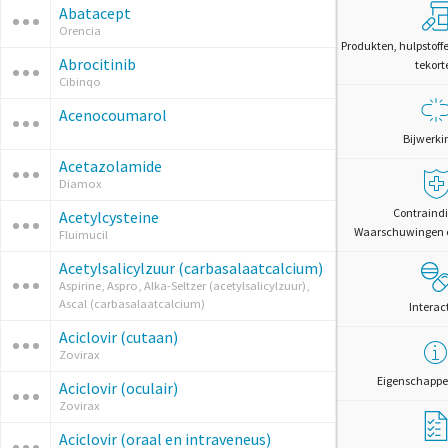
Abatacept
Orencia
Produkten, hulpstoff
Abrocitinib
tekort
Cibinqo
Acenocoumarol
Bijwerki
Acetazolamide
Diamox
Contraindi
Acetylcysteine
Waarschuwingen 
Fluimucil
Acetylsalicylzuur (carbasalaatcalcium)
Aspirine, Aspro, Alka-Seltzer (acetylsalicylzuur),
Ascal (carbasalaatcalcium)
Interac
Aciclovir (cutaan)
Zovirax
Eigenschappe
Aciclovir (oculair)
Zovirax
Aciclovir (oraal en intraveneus)