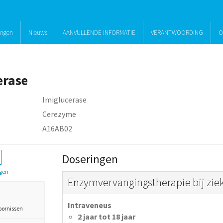
ingen
Nieuws
AANVULLENDE INFORMATIE
VERANTWOORDING
O
erase
Imiglucerase
Cerezyme
A16AB02
Doseringen
gen
Enzymvervangingstherapie bij ziek
Intraveneus
oornissen
2 jaar tot 18 jaar