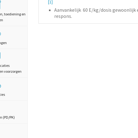
[1]
Aanvankelijk 60
E/kg/dosis
gewoonlijk 
en, toediening en
respons.
en
ngen
caties
en voorzorgen
ties
n (PD/PK)