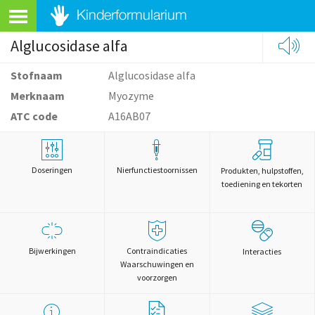
Alglucosidase alfa
Stofnaam
Alglucosidase alfa
Merknaam
Myozyme
ATC code
A16AB07
Doseringen
Nierfunctiestoornissen
Produkten, hulpstoffen,
toediening en tekorten
Bijwerkingen
Contraindicaties
Interacties
Waarschuwingen en
voorzorgen