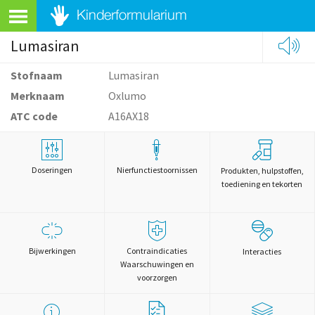
Lumasiran
Stofnaam
Lumasiran
Merknaam
Oxlumo
ATC code
A16AX18
Doseringen
Nierfunctiestoornissen
Produkten, hulpstoffen,
toediening en tekorten
Bijwerkingen
Contraindicaties
Interacties
Waarschuwingen en
voorzorgen