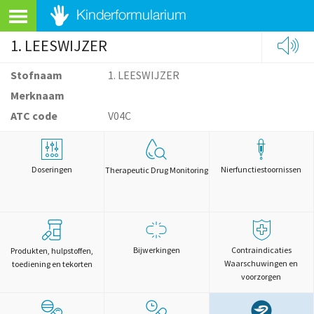
1. LEESWIJZER
Stofnaam
1. LEESWIJZER
Merknaam
ATC code
V04C
Doseringen
Nierfunctiestoornissen
Therapeutic Drug Monitoring
Bijwerkingen
Contraindicaties
Produkten, hulpstoffen,
Waarschuwingen en
toediening en tekorten
voorzorgen