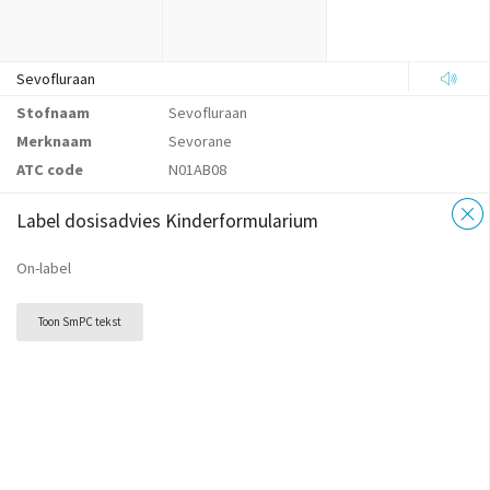
Sevofluraan
Stofnaam
Sevofluraan
Merknaam
Sevorane
ATC code
N01AB08
Label dosisadvies Kinderformularium
On-label
Toon SmPC tekst