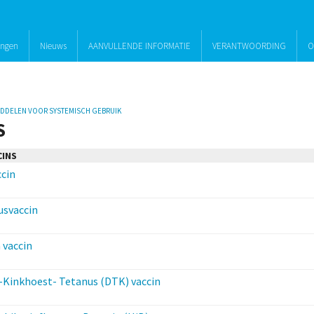
ingen
Nieuws
AANVULLENDE INFORMATIE
VERANTWOORDING
O
IDDELEN VOOR SYSTEMISCH GEBRUIK
S
CINS
cin
usvaccin
 vaccin
e-Kinkhoest- Tetanus (DTK) vaccin