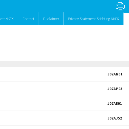
ver NKFK
Contact
Disclaimer
Privacy Statement Stichting NKFK
J07AN01
J07AP03
J07AE01
J07AJ52