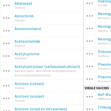
Haemoph
Abatacept
Act-Hib
Orencia
Meningo
Abrocitinib
Nimenrix
Cibinqo
Meningo
Acenocoumarol
Bexsero,
Meningo
Acetazolamide
NeisVac-C
Diamox
Pneumok
Acetylcysteine
Synflorix
Fluimucil
Pneumok
Acetylsalicylzuur (carbasalaatcalcium)
Prevenar 
Aspirine, Aspro, Alka-Seltzer (acetylsalicylzuur),
Ascal (carbasalaatcalcium)
Pneumok
Pneumova
Aciclovir (cutaan)
VIRALE VACCINS
Zovirax
Bof-Maz
Aciclovir (oculair)
MMRVaxp
Zovirax
Chikung
Aciclovir (oraal en intraveneus)