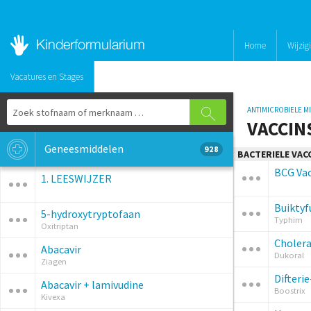
Home
Wijzig
Vacatures en Stages
ANTIMICROBIELE M
VACCIN
Geneesmiddelen
928
BACTERIELE VAC
BCG Vac
1. LEESWIJZER
Buiktyf
5-hydroxytryptofaan
Typhim
Oxitriptan
Cholera
Abacavir
Dukoral
Ziagen
Difteri
Abacavir + lamivudine
Boostrix
Kivexa