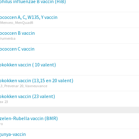
ilus influenzae B vaccin (HiB)
coccen A, C, W135, Y vaccin
, Menveo, MenQuadfi
coccen B vaccin
 Trumenba
coccen C vaccin
okken vaccin ( 10 valent)
okken vaccin (13,15 en 20 valent)
13, Prevenar 20, Vaxneuvance
okken vaccin (23 valent)
x 23
elen-Rubella vaccin (BMR)
ro
unya-vaccin