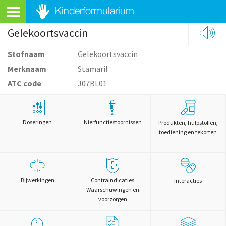
Gelekoortsvaccin
Stofnaam
Gelekoortsvaccin
Merknaam
Stamaril
ATC code
J07BL01
Doseringen
Nierfunctiestoornissen
Produkten, hulpstoffen,
toediening en tekorten
Bijwerkingen
Contraindicaties
Interacties
Waarschuwingen en
voorzorgen