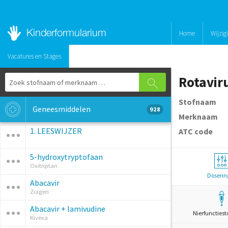
Home
Wijzig
Vacatures en Stages
Rotavir
Stofnaam
Geneesmiddelen
928
Merknaam
1. LEESWIJZER
ATC code
5-hydroxytryptofaan
Oxitriptan
Doserin
Abacavir
Ziagen
Abacavir + lamivudine
Nierfunctiest
Kivexa