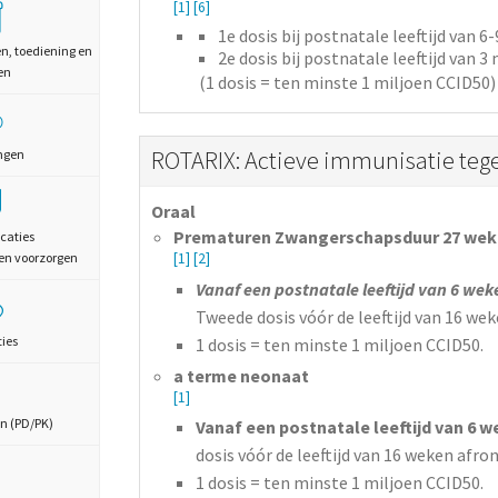
[1]
[6]
1e dosis bij postnatale leeftijd van 
en, toediening en
2e dosis bij postnatale leeftijd van 
en
(1 dosis = ten minste 1 miljoen CCID50)
ROTARIX: Actieve immunisatie tegen
ngen
Oraal
Prematuren Zwangerschapsduur 27 weke
caties
en voorzorgen
[1]
[2]
Vanaf een postnatale leeftijd van 6 wek
Tweede dosis vóór de leeftijd van 16 wek
ties
1 dosis = ten minste 1 miljoen CCID50.
a terme neonaat
[1]
n (PD/PK)
Vanaf een postnatale leeftijd van 6 
dosis vóór de leeftijd van 16 weken afron
1 dosis = ten minste 1 miljoen CCID50.