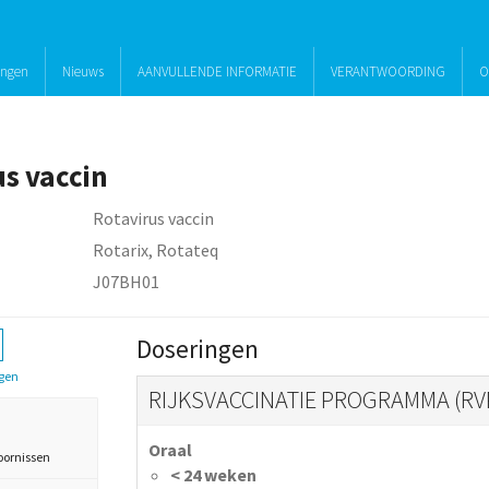
ingen
Nieuws
AANVULLENDE INFORMATIE
VERANTWOORDING
O
us vaccin
Rotavirus vaccin
Rotarix, Rotateq
J07BH01
Doseringen
gen
RIJKSVACCINATIE PROGRAMMA (RVP)
Oraal
oornissen
< 24 weken