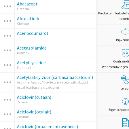
Abatacept
Orencia
Produkten, hulpstoff
Abrocitinib
tekort
Cibinqo
Acenocoumarol
Bijwerki
Acetazolamide
Diamox
Contraindi
Acetylcysteine
Waarschuwingen 
Fluimucil
Acetylsalicylzuur (carbasalaatcalcium)
Aspirine, Aspro, Alka-Seltzer (acetylsalicylzuur),
Ascal (carbasalaatcalcium)
Interac
Aciclovir (cutaan)
Zovirax
Eigenschappe
Aciclovir (oculair)
Zovirax
Aciclovir (oraal en intraveneus)