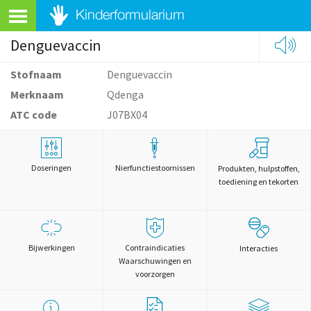
Denguevaccin
Stofnaam
Denguevaccin
Merknaam
Qdenga
ATC code
J07BX04
Doseringen
Nierfunctiestoornissen
Produkten, hulpstoffen,
toediening en tekorten
Bijwerkingen
Contraindicaties
Interacties
Waarschuwingen en
voorzorgen