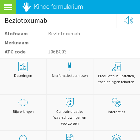
Bezlotoxumab
Stofnaam
Bezlotoxumab
Merknaam
ATC code
J06BC03
Doseringen
Nierfunctiestoornissen
Produkten, hulpstoffen,
toediening en tekorten
Bijwerkingen
Contraindicaties
Interacties
Waarschuwingen en
voorzorgen