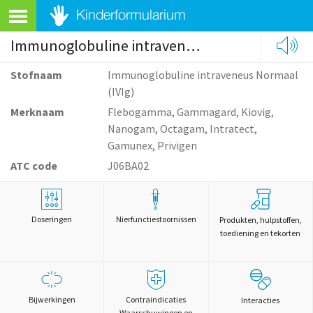
Immunoglobuline intraveneus Normaal (IVIg)
Stofnaam
Immunoglobuline intraveneus Normaal
(IVIg)
Merknaam
Flebogamma, Gammagard, Kiovig,
Nanogam, Octagam, Intratect,
Gamunex, Privigen
ATC code
J06BA02
Doseringen
Nierfunctiestoornissen
Produkten, hulpstoffen,
toediening en tekorten
Bijwerkingen
Contraindicaties
Interacties
Waarschuwingen en