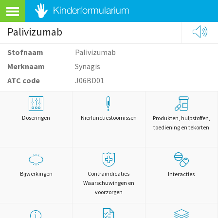
Palivizumab
Stofnaam
Palivizumab
Merknaam
Synagis
ATC code
J06BD01
Doseringen
Nierfunctiestoornissen
Produkten, hulpstoffen,
toediening en tekorten
Bijwerkingen
Contraindicaties
Interacties
Waarschuwingen en
voorzorgen