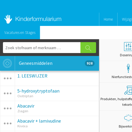
Home
Wijzig
Vacatures en Stages
Doserin
Geneesmiddelen
928
1. LEESWIJZER
Nierfunctiest
5-hydroxytryptofaan
Oxitriptan
Produkten, hulpstoff
tekort
Abacavir
Ziagen
Abacavir + lamivudine
Kivexa
Bijwerki