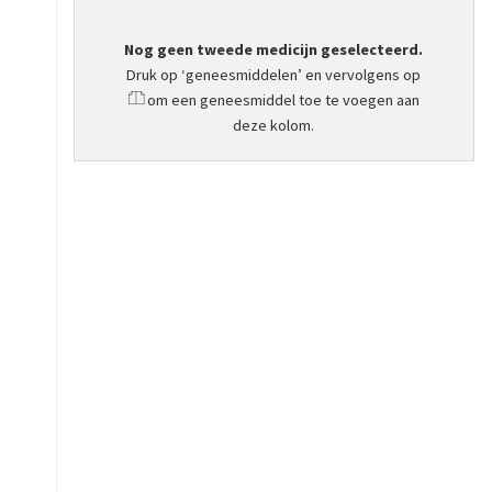
Nog geen tweede medicijn geselecteerd.
Druk op ‘geneesmiddelen’ en vervolgens op
om een geneesmiddel toe te voegen aan
deze kolom.