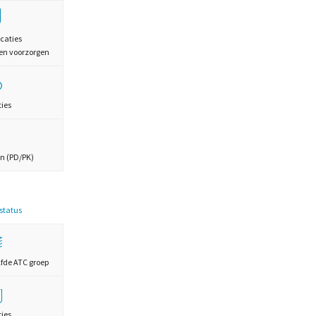
caties
en voorzorgen
ties
n (PD/PK)
estatus
lfde ATC groep
ties