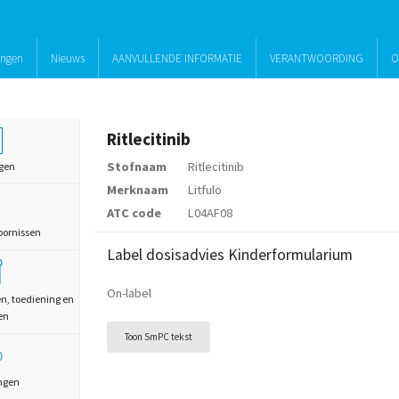
ingen
Nieuws
AANVULLENDE INFORMATIE
VERANTWOORDING
O
Ritlecitinib
Stofnaam
Ritlecitinib
gen
Merknaam
Litfulo
ATC code
L04AF08
oornissen
Label dosisadvies Kinderformularium
On-label
en, toediening en
en
Toon SmPC tekst
ngen