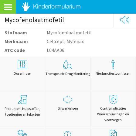
Mycofenolaatmofetil
Stofnaam
Mycofenolaatmofetil
Merknaam
Cellcept, Myfenax
ATC code
L04AA06
Doseringen
Nierfunctiestoornissen
Therapeutic Drug Monitoring
Bijwerkingen
Contraindicaties
Produkten, hulpstoffen,
Waarschuwingen en
toediening en tekorten
voorzorgen