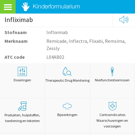
Infliximab
Stofnaam
Infliximab
Merknaam
Remicade, Inflectra, Flixabi, Remsima,
Zessly
ATC code
L04AB02
Doseringen
Nierfunctiestoornissen
Therapeutic Drug Monitoring
Bijwerkingen
Contraindicaties
Produkten, hulpstoffen,
Waarschuwingen en
toediening en tekorten
voorzorgen