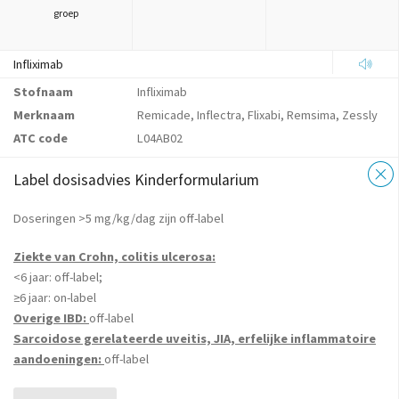
groep
Infliximab
Stofnaam
Infliximab
Merknaam
Remicade, Inflectra, Flixabi, Remsima, Zessly
ATC code
L04AB02
Label dosisadvies Kinderformularium
Doseringen >5 mg/kg/dag zijn off-label
Ziekte van Crohn, colitis ulcerosa:
<6 jaar: off-label;
≥6 jaar: on-label
Overige IBD:
off-label
Sarcoidose gerelateerde uveitis, JIA, erfelijke inflammatoire
aandoeningen:
off-label