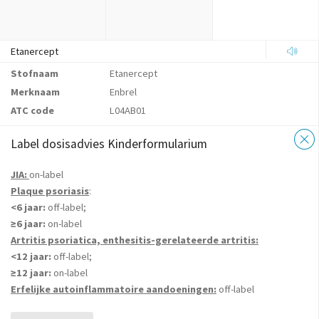
Etanercept
Stofnaam
Etanercept
Merknaam
Enbrel
ATC code
L04AB01
Label dosisadvies Kinderformularium
JIA:
on-label
Plaque psoriasis
:
<6 jaar:
off-label;
≥6 jaar:
on-label
Artritis psoriatica, enthesitis-gerelateerde artritis:
<12 jaar:
off-label;
≥12 jaar:
on-label
Erfelijke autoinflammatoire aandoeningen:
off-label