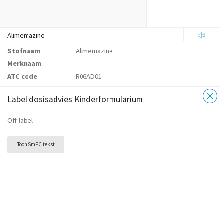
Alimemazine
Stofnaam
Alimemazine
Merknaam
ATC code
R06AD01
Label dosisadvies Kinderformularium
Off-label
Toon SmPC tekst