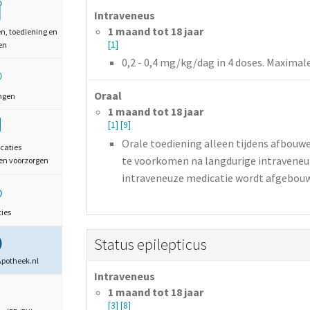
Intraveneus
1 maand tot 18 jaar
en, toediening en
[1]
en
0,2 - 0,4
mg/kg/dag
in 4 doses.
Maximale 
Oraal
ngen
1 maand tot 18 jaar
[1]
[9]
Orale toediening alleen tijdens afbou
caties
te voorkomen na langdurige intraveneuz
en voorzorgen
intraveneuze medicatie wordt afgebouwd.
ties
Status epilepticus
Apotheek.nl
Intraveneus
1 maand tot 18 jaar
[3]
[8]