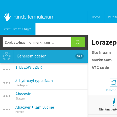
Home
Wijzig
Vacatures en Stages
Loraze
Stofnaam
Geneesmiddelen
928
Merknaam
1. LEESWIJZER
ATC code
5-hydroxytryptofaan
Oxitriptan
Doserin
Abacavir
Ziagen
Abacavir + lamivudine
Nierfunctiest
Kivexa