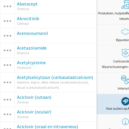
Abatacept
Orencia
Produkten, hulpstoff
Abrocitinib
tekort
Cibinqo
Acenocoumarol
Bijwerki
Acetazolamide
Diamox
Contraindi
Acetylcysteine
Waarschuwingen 
Fluimucil
Acetylsalicylzuur (carbasalaatcalcium)
Aspirine, Aspro, Alka-Seltzer (acetylsalicylzuur),
Ascal (carbasalaatcalcium)
Interac
Aciclovir (cutaan)
Zovirax
Voor ouders op 
Aciclovir (oculair)
Zovirax
Aciclovir (oraal en intraveneus)