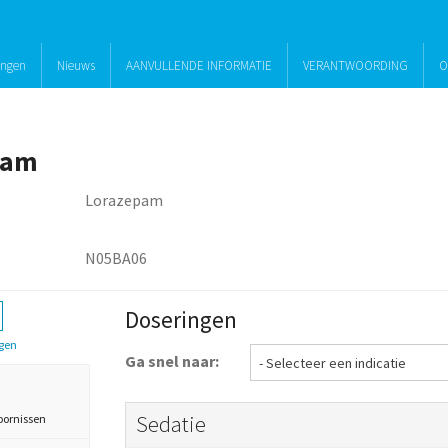
ingen
Nieuws
AANVULLENDE INFORMATIE
VERANTWOORDING
O
pam
Lorazepam
N05BA06
Doseringen
gen
Ga snel naar:
Sedatie
oornissen