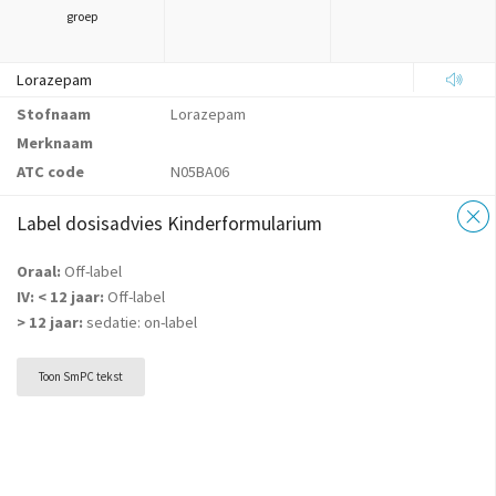
groep
Lorazepam
Stofnaam
Lorazepam
Merknaam
ATC code
N05BA06
Label dosisadvies Kinderformularium
Oraal:
Off-label
IV: < 12 jaar:
Off-label
> 12 jaar:
sedatie: on-label
Toon SmPC tekst