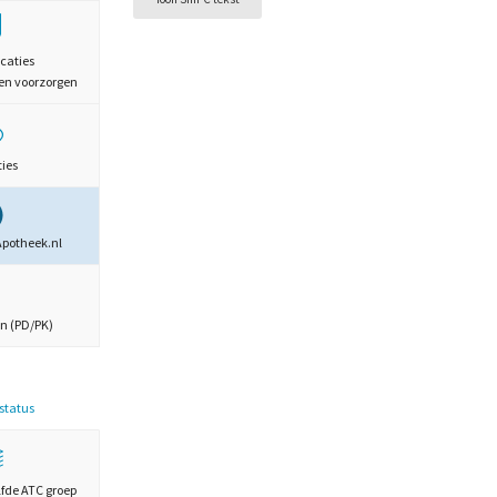
caties
en voorzorgen
ties
Apotheek.nl
n (PD/PK)
estatus
lfde ATC groep