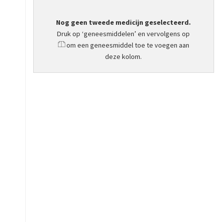
Nog geen tweede medicijn geselecteerd.
Druk op ‘geneesmiddelen’ en vervolgens op
om een geneesmiddel toe te voegen aan
deze kolom.