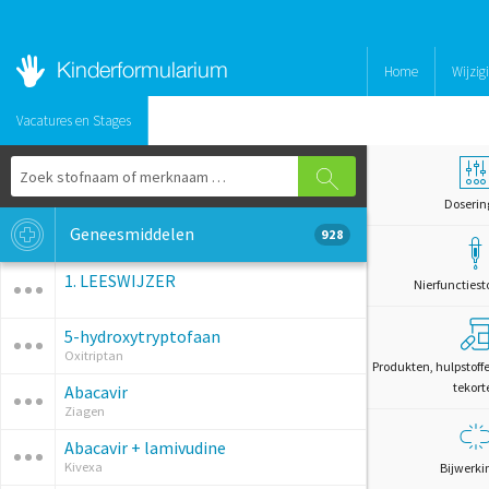
Home
Wijzig
Vacatures en Stages
Doserin
Geneesmiddelen
928
1. LEESWIJZER
Nierfunctiest
5-hydroxytryptofaan
Oxitriptan
Produkten, hulpstoff
tekort
Abacavir
Ziagen
Abacavir + lamivudine
Kivexa
Bijwerki