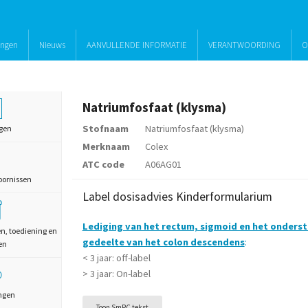
ingen
Nieuws
AANVULLENDE INFORMATIE
VERANTWOORDING
O
Natriumfosfaat (klysma)
Stofnaam
Natriumfosfaat (klysma)
gen
Merknaam
Colex
ATC code
A06AG01
oornissen
Label dosisadvies Kinderformularium
Lediging van het rectum, sigmoid en het onderst
en, toediening en
gedeelte van het colon descendens
:
en
< 3 jaar: off-label
> 3 jaar: On-label
ngen
Toon SmPC tekst