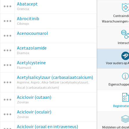
Abatacept
Orencia
Contraindi
Abrocitinib
Waarschuwingen 
Cibinqo
Acenocoumarol
Interac
Acetazolamide
Diamox
Acetylcysteine
Voor ouders op 
Fluimucil
Acetylsalicylzuur (carbasalaatcalcium)
Aspirine, Aspro, Alka-Seltzer (acetylsalicylzuur),
Eigenschappe
Ascal (carbasalaatcalcium)
Aciclovir (cutaan)
Zovirax
Registrati
Aciclovir (oculair)
Zovirax
Aciclovir (oraal en intraveneus)
Middelen uit deze