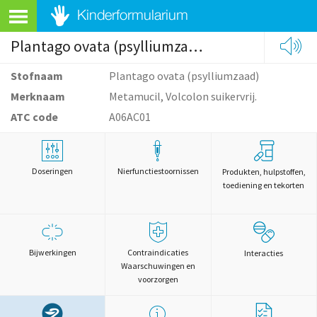
Plantago ovata (psylliumzaad)
Stofnaam
Plantago ovata (psylliumzaad)
Merknaam
Metamucil, Volcolon suikervrij.
ATC code
A06AC01
Doseringen
Nierfunctiestoornissen
Produkten, hulpstoffen,
toediening en tekorten
Bijwerkingen
Contraindicaties
Interacties
Waarschuwingen en
voorzorgen