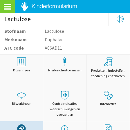
Lactulose
Stofnaam
Lactulose
Merknaam
Duphalac
ATC code
A06AD11
Doseringen
Nierfunctiestoornissen
Produkten, hulpstoffen,
toediening en tekorten
Bijwerkingen
Contraindicaties
Interacties
Waarschuwingen en
voorzorgen