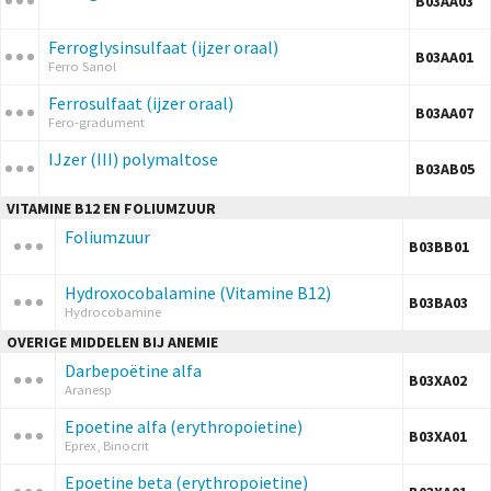
B03AA03
Ferroglysinsulfaat (ijzer oraal)
B03AA01
Ferro Sanol
Ferrosulfaat (ijzer oraal)
B03AA07
Fero-gradument
IJzer (III) polymaltose
B03AB05
VITAMINE B12 EN FOLIUMZUUR
Foliumzuur
B03BB01
Hydroxocobalamine (Vitamine B12)
B03BA03
Hydrocobamine
OVERIGE MIDDELEN BIJ ANEMIE
Darbepoëtine alfa
B03XA02
Aranesp
Epoetine alfa (erythropoietine)
B03XA01
Eprex, Binocrit
Epoetine beta (erythropoietine)