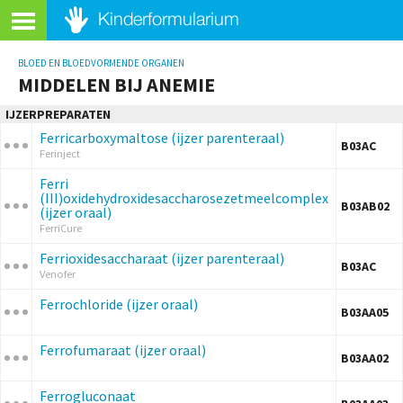
BLOED EN BLOEDVORMENDE ORGANEN
MIDDELEN BIJ ANEMIE
IJZERPREPARATEN
Ferricarboxymaltose (ijzer parenteraal)
B03AC
Ferinject
Ferri
(III)oxidehydroxidesaccharosezetmeelcomplex
B03AB02
(ijzer oraal)
FerriCure
Ferrioxidesaccharaat (ijzer parenteraal)
B03AC
Venofer
Ferrochloride (ijzer oraal)
B03AA05
Ferrofumaraat (ijzer oraal)
B03AA02
Ferrogluconaat