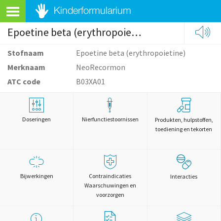
Epoetine beta (erythropoietine)
Stofnaam
Epoetine beta (erythropoietine)
Merknaam
NeoRecormon
ATC code
B03XA01
Doseringen
Nierfunctiestoornissen
Produkten, hulpstoffen,
toediening en tekorten
Bijwerkingen
Contraindicaties
Interacties
Waarschuwingen en
voorzorgen