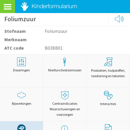
Foliumzuur
Stofnaam
Foliumzuur
Merknaam
ATC code
B03BB01
Doseringen
Nierfunctiestoornissen
Produkten, hulpstoffen,
toediening en tekorten
Bijwerkingen
Contraindicaties
Interacties
Waarschuwingen en
voorzorgen