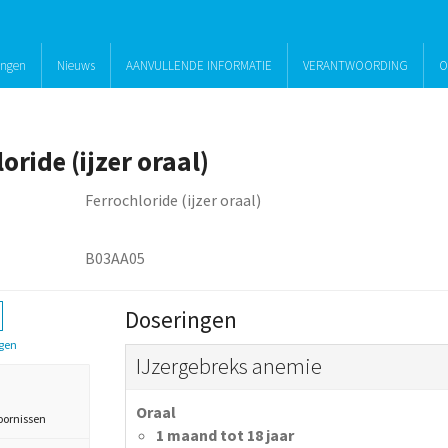
ingen
Nieuws
AANVULLENDE INFORMATIE
VERANTWOORDING
O
oride (ijzer oraal)
Ferrochloride (ijzer oraal)
B03AA05
Doseringen
gen
IJzergebreks anemie
Oraal
oornissen
1 maand tot 18 jaar