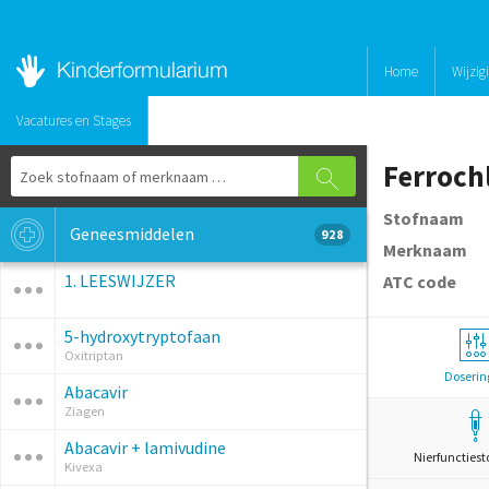
Home
Wijzig
Vacatures en Stages
Ferrochl
Stofnaam
Geneesmiddelen
928
Merknaam
1. LEESWIJZER
ATC code
5-hydroxytryptofaan
Oxitriptan
Doserin
Abacavir
Ziagen
Abacavir + lamivudine
Nierfunctiest
Kivexa