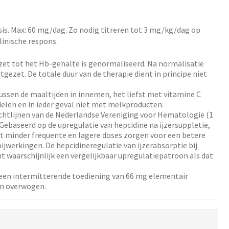
sis
. Max: 60 mg/dag. Zo nodig titreren tot 3 mg/kg/dag op
linische respons.
et tot het Hb-gehalte is genormaliseerd. Na normalisatie
gezet. De totale duur van de therapie dient in principe niet
ussen de maaltijden in innemen, het liefst met vitamine C
len en in ieder geval niet met melkproducten.
ichtlijnen van de Nederlandse Vereniging voor Hematologie (1
Gebaseerd op de upregulatie van hepcidine na ijzersuppletie,
at minder frequente en lagere doses zorgen voor een betere
ijwerkingen. De hepcidineregulatie van ijzerabsorptie bij
nt waarschijnlijk een vergelijkbaar upregulatiepatroon als dat
n een intermitterende toediening van 66 mg elementair
en overwogen.