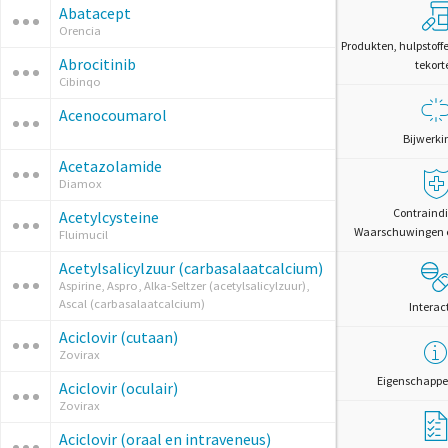
Abatacept
Orencia
Produkten, hulpstoff
Abrocitinib
tekort
Cibinqo
Acenocoumarol
Bijwerki
Acetazolamide
Diamox
Contraindi
Acetylcysteine
Waarschuwingen 
Fluimucil
Acetylsalicylzuur (carbasalaatcalcium)
Aspirine, Aspro, Alka-Seltzer (acetylsalicylzuur),
Ascal (carbasalaatcalcium)
Interac
Aciclovir (cutaan)
Zovirax
Eigenschappe
Aciclovir (oculair)
Zovirax
Aciclovir (oraal en intraveneus)