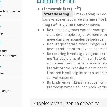
[1]
[2]
[3]
[4]
[5]
[6]
[7]
[8]
[9]
2+
Elementair ijzer (Fe
)
en, toediening en
Start dosering:
1
mg/kg/dag
in 1 do
en
basis van de ernst van de anemie en de k
2+
1 mg Fe
= 2,25 mg ferrochloride
De toediening moet worden voortgez
ngen
dient de therapie nog te worden voort
meer dan drie maanden te bedragen.
Het ijzerpreparaat zoveel mogelijk t
bevattende dranken of voedingsmidde
caties
De dosering is verlaagd volgens de r
en voorzorgen
mg/kg/dag elementair ijzer (Fe2+)). 
suggereert bewijs bij volwassenen d
ijzerabsorptie in de darm en minder b
kinderen is volledig intact en vertoo
ties
van volwassenen.
Bij kinderen van 12 jaar en ouder ka
ijzer/dosis tweemaal per week word
n (PD/PK)
Suppletie van ijzer na geboorte