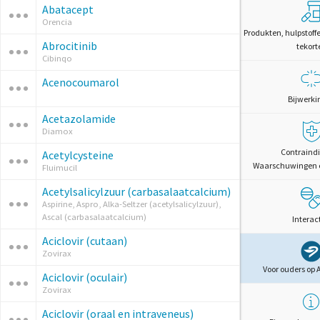
Abatacept
Orencia
Produkten, hulpstoff
Abrocitinib
tekort
Cibinqo
Acenocoumarol
Bijwerki
Acetazolamide
Diamox
Contraindi
Acetylcysteine
Waarschuwingen 
Fluimucil
Acetylsalicylzuur (carbasalaatcalcium)
Aspirine, Aspro, Alka-Seltzer (acetylsalicylzuur),
Ascal (carbasalaatcalcium)
Interac
Aciclovir (cutaan)
Zovirax
Voor ouders op 
Aciclovir (oculair)
Zovirax
Aciclovir (oraal en intraveneus)