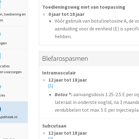
Toedieningsweg niet van toepassing
0 jaar tot 18 jaar
en, toediening en
en
Vóór gebruik van botulinetoxine A, de
aanduiding voor de eenheid (E) is specif
hebben.
ngen
Blefarospasmen
caties
en voorzorgen
Intramusculair
12 jaar tot 18 jaar
[1]
Botox
®:
aanvangsdosis 1.25-2.5 E per in
ties
lateraal in onderste ooglid, na 3 maand
verdubbelen tot max. 5 E per injectiepla
Apotheek.nl
Subcutaan
12 jaar tot 18 jaar
[2]