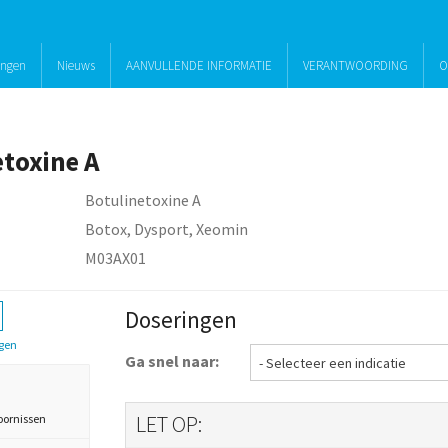
ingen
Nieuws
AANVULLENDE INFORMATIE
VERANTWOORDING
O
etoxine A
Botulinetoxine A
Botox, Dysport, Xeomin
M03AX01
Doseringen
gen
Ga snel naar:
LET OP:
oornissen