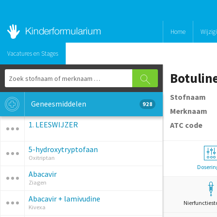
Home
Wijzig
Vacatures en Stages
Botulin
Stofnaam
Geneesmiddelen
928
Merknaam
1. LEESWIJZER
ATC code
5-hydroxytryptofaan
Oxitriptan
Doserin
Abacavir
Ziagen
Abacavir + lamivudine
Nierfunctiest
Kivexa