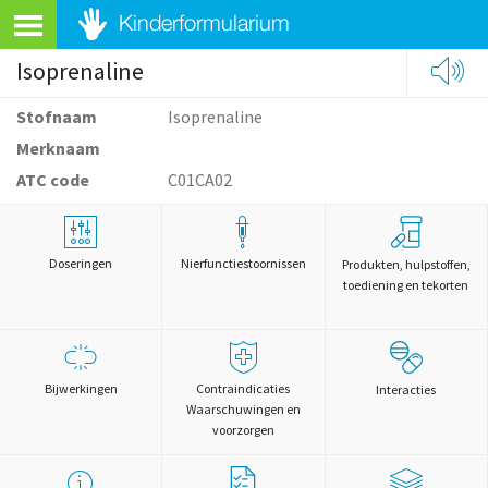
Isoprenaline
Stofnaam
Isoprenaline
Merknaam
ATC code
C01CA02
Doseringen
Nierfunctiestoornissen
Produkten, hulpstoffen,
toediening en tekorten
Bijwerkingen
Contraindicaties
Interacties
Waarschuwingen en
voorzorgen