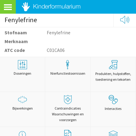
Fenylefrine
Stofnaam
Fenylefrine
Merknaam
ATC code
C01CA06
Doseringen
Nierfunctiestoornissen
Produkten, hulpstoffen,
toediening en tekorten
Bijwerkingen
Contraindicaties
Interacties
Waarschuwingen en
voorzorgen