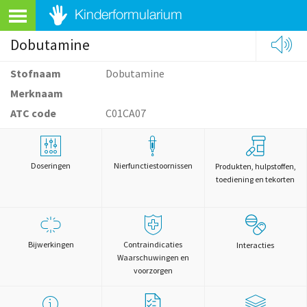
Dobutamine
Stofnaam
Dobutamine
Merknaam
ATC code
C01CA07
Doseringen
Nierfunctiestoornissen
Produkten, hulpstoffen,
toediening en tekorten
Bijwerkingen
Contraindicaties
Interacties
Waarschuwingen en
voorzorgen